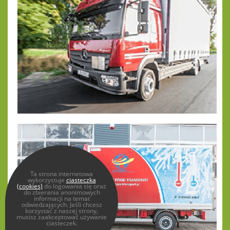
Ta strona internetowa
wykorzystuje
ciasteczka
(cookies)
do logowania się oraz
do zbierania anonimowych
informacji na temat
odwiedzających. Jeśli chcesz
korzystać z naszej strony,
musisz zaakceptować używanie
ciasteczek.